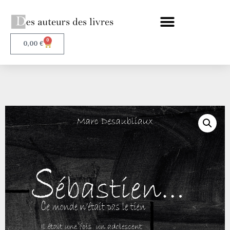
0
0,00
€