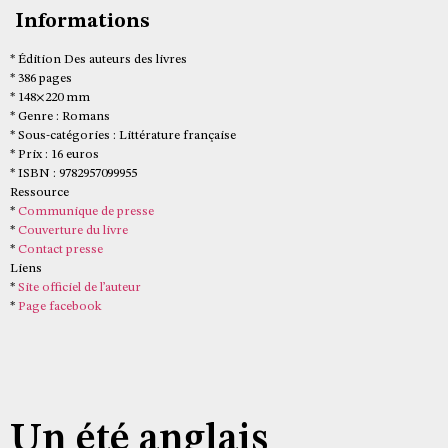
Informations
* Édition Des auteurs des livres
* 386 pages
* 148×220 mm
* Genre : Romans
* Sous-catégories : Littérature française
* Prix : 16 euros
* ISBN : 9782957099955
Ressource
*
Communique de presse
*
Couverture du livre
*
Contact presse
Liens
*
Site officiel de l’auteur
*
Page facebook
Un été anglais